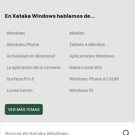
ter
ebo
tub
agr
boa
ok
e
am
rd
En Xataka Windows hablamos de...
Windows
Móviles
Windows Phone
Tablets e Híbridos
Actualidad en Redmond
Aplicaciones Windows
La aplicación de la semana
Nokia Lumia 925
Surface Pro 3
Windows Phone 8.1 GDR1
Lumia Denim
Windows 10
VER MÁS TEMAS