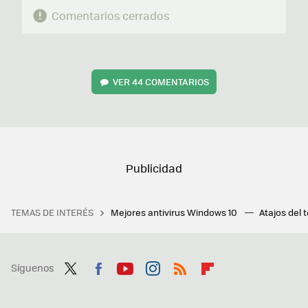
Comentarios cerrados
VER
44 COMENTARIOS
TEMAS DE INTERÉS
Mejores antivirus Windows 10
Atajos del 
Síguenos
Twit
Fac
You
Inst
RSS
Flip