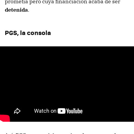
prometía pero cuya financiación acaba de ser
detenida
.
PGS, la consola