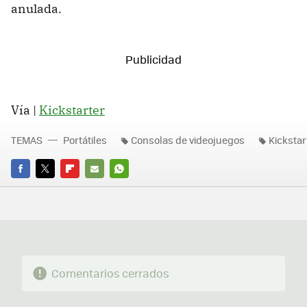
anulada.
Vía |
Kickstarter
TEMAS
Portátiles
Consolas de videojuegos
Kickstar
FACEBOOK
TWITTER
FLIPBOARD
E-
WHATSAPP
MAIL
Comentarios cerrados