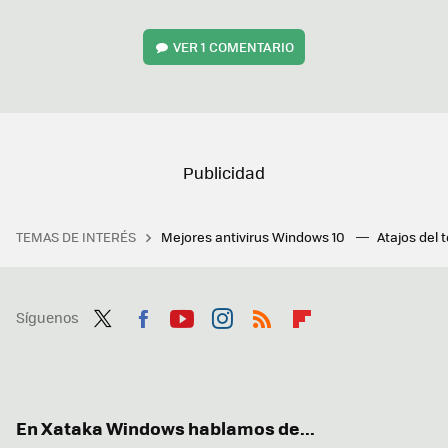
VER
1 COMENTARIO
TEMAS DE INTERÉS
Mejores antivirus Windows 10
Atajos del 
Síguenos
Twit
Fac
You
Inst
RSS
Flip
ter
ebo
tub
agr
boa
ok
e
am
rd
En Xataka Windows hablamos de...