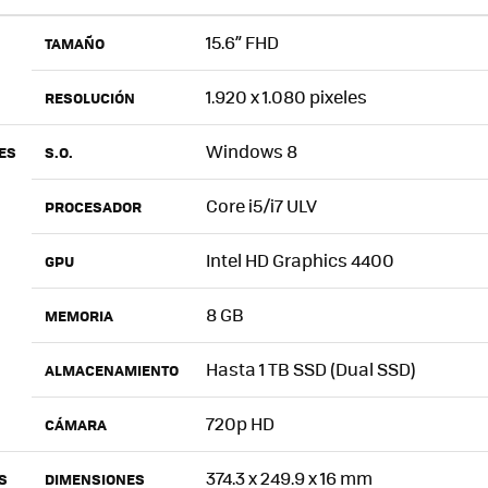
15.6” FHD
TAMAÑO
1.920 x 1.080 pixeles
RESOLUCIÓN
Windows 8
ES
S.O.
Core i5/i7 ULV
PROCESADOR
Intel HD Graphics 4400
GPU
8 GB
MEMORIA
Hasta 1 TB SSD (Dual SSD)
ALMACENAMIENTO
720p HD
CÁMARA
374.3 x 249.9 x 16 mm
S
DIMENSIONES