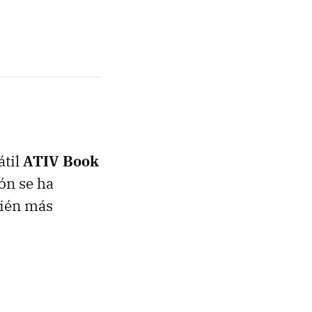
átil
ATIV Book
ón se ha
bién más