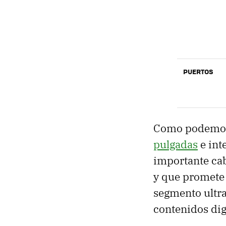
PUERTOS
Como podemos
pulgadas
e int
importante ca
y que promete 
segmento ultr
contenidos digi