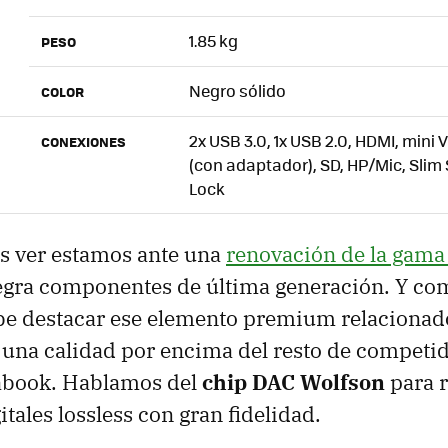
1.85 kg
PESO
Negro sólido
COLOR
2x USB 3.0, 1x USB 2.0, HDMI, mini 
CONEXIONES
(con adaptador), SD, HP/Mic, Slim 
Lock
 ver estamos ante una
renovación de la gama 
egra componentes de última generación. Y com
be destacar ese elemento premium relacionado
una calidad por encima del resto de competid
abook. Hablamos del
chip DAC Wolfson
para 
tales lossless con gran fidelidad.