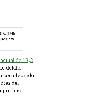
VGA, RJ45
Security
actual de 13,3
o detalle
 con el sonido
ores del
reproducir