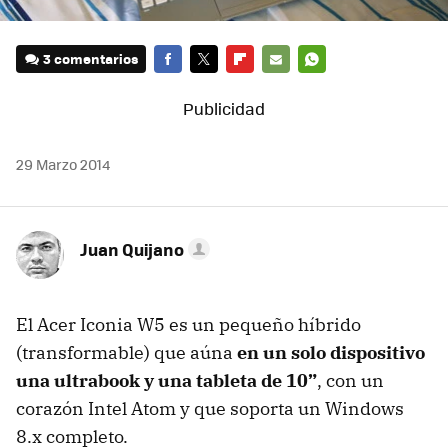
3 comentarios
FACEBOOK
TWITTER
FLIPBOARD
E-
WHATSAPP
MAIL
29 Marzo 2014
Juan Quijano
El Acer Iconia W5 es un pequeño híbrido
(transformable) que aúna
en un solo dispositivo
una ultrabook y una tableta de 10”
, con un
corazón Intel Atom y que soporta un Windows
8.x completo.