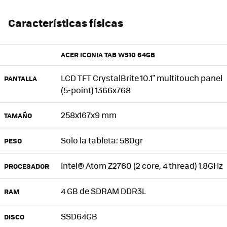
Características físicas
ACER ICONIA TAB W510 64GB
LCD TFT CrystalBrite 10.1" multitouch panel
PANTALLA
(5-point) 1366x768
258x167x9 mm
TAMAÑO
Solo la tableta: 580gr
PESO
Intel® Atom Z2760 (2 core, 4 thread) 1.8GHz
PROCESADOR
4 GB de SDRAM DDR3L
RAM
SSD64GB
DISCO