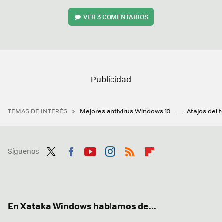
VER
3 COMENTARIOS
TEMAS DE INTERÉS
Mejores antivirus Windows 10
Atajos del 
Síguenos
Twit
Fac
You
Inst
RSS
Flip
ter
ebo
tub
agr
boa
ok
e
am
rd
En Xataka Windows hablamos de...