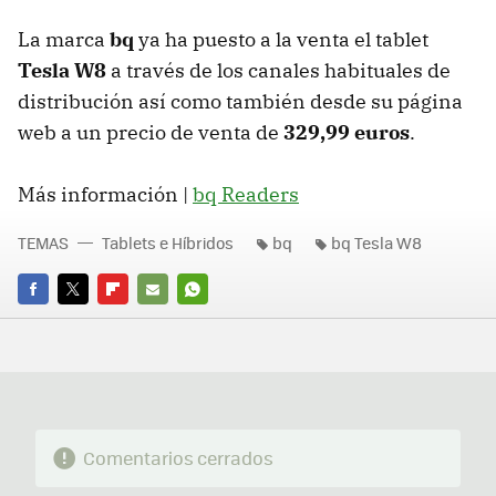
La marca
bq
ya ha puesto a la venta el tablet
Tesla W8
a través de los canales habituales de
distribución así como también desde su página
web a un precio de venta de
329,99 euros
.
Más información |
bq Readers
TEMAS
Tablets e Híbridos
bq
bq Tesla W8
FACEBOOK
TWITTER
FLIPBOARD
E-
WHATSAPP
MAIL
Comentarios cerrados