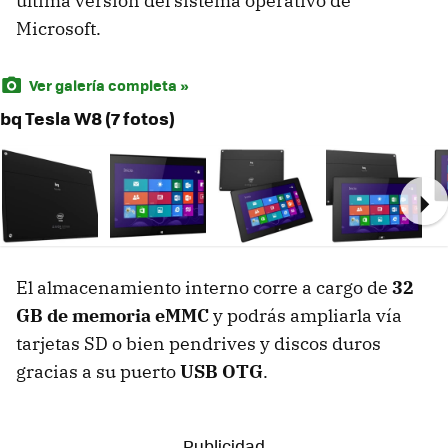
última versión del sistema operativo de
Microsoft.
Ver galería completa »
bq Tesla W8 (7 fotos)
Ne
El almacenamiento interno corre a cargo de
32
GB de memoria eMMC
y podrás ampliarla vía
tarjetas SD o bien pendrives y discos duros
gracias a su puerto
USB OTG
.