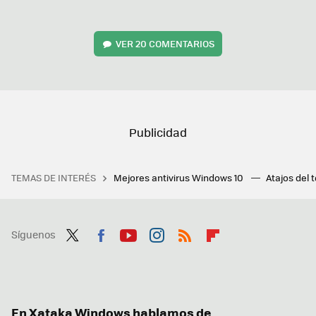
VER
20 COMENTARIOS
TEMAS DE INTERÉS
Mejores antivirus Windows 10
Atajos del 
Síguenos
Twit
Fac
You
Inst
RSS
Flip
ter
ebo
tub
agr
boa
ok
e
am
rd
En Xataka Windows hablamos de...