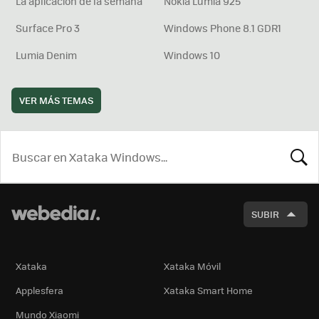
La aplicación de la semana
Nokia Lumia 925
Surface Pro 3
Windows Phone 8.1 GDR1
Lumia Denim
Windows 10
VER MÁS TEMAS
BUSCA
SUBIR
Xataka
Xataka Móvil
Applesfera
Xataka Smart Home
Mundo Xiaomi