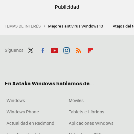
TEMAS DE INTERÉS
Mejores antivirus Windows 10
Atajos del 
Síguenos
Twit
Fac
You
Inst
RSS
Flip
ter
ebo
tub
agr
boa
ok
e
am
rd
En Xataka Windows hablamos de...
Windows
Móviles
Windows Phone
Tablets e Híbridos
Actualidad en Redmond
Aplicaciones Windows