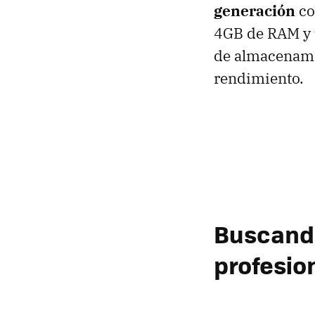
generación
co
4GB de RAM y 
de almacenami
rendimiento.
Buscando
profesio