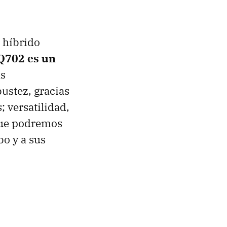
 híbrido
Q702 es un
ás
ustez, gracias
; versatilidad,
 que podremos
bo y a sus