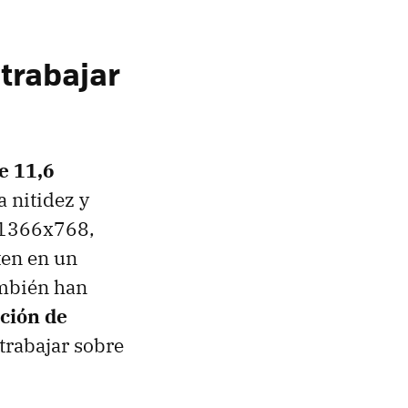
 trabajar
e 11,6
 nitidez y
e 1366x768,
ten en un
ambién han
ción de
trabajar sobre