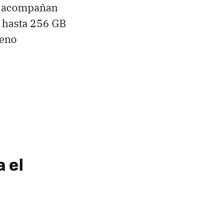
le acompañan
 hasta 256 GB
leno
 el