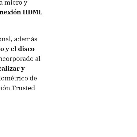
a micro y
conexión HDMI
,
ional, además
 y el disco
 incorporado al
alizar y
iométrico de
ción Trusted