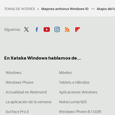
TEMAS DE INTERÉS
Mejores antivirus Windows 10
Atajos del 
Síguenos
Twit
Fac
You
Inst
RSS
Flip
ter
ebo
tub
agr
boa
ok
e
am
rd
En Xataka Windows hablamos de...
Windows
Móviles
Windows Phone
Tablets e Híbridos
Actualidad en Redmond
Aplicaciones Windows
La aplicación de la semana
Nokia Lumia 925
Surface Pro 3
Windows Phone 8.1 GDR1