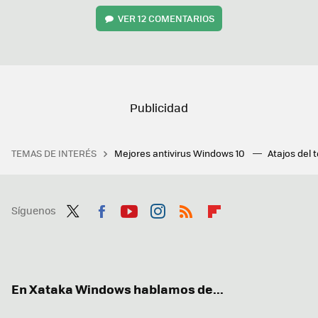
VER
12 COMENTARIOS
TEMAS DE INTERÉS
Mejores antivirus Windows 10
Atajos del 
Síguenos
Twit
Fac
You
Inst
RSS
Flip
ter
ebo
tub
agr
boa
ok
e
am
rd
En Xataka Windows hablamos de...