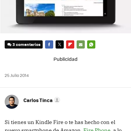
3 comentarios
FACEBOOK
TWITTER
FLIPBOARD
E-
WHATSAPP
MAIL
25 Julio 2014
Carlos Tinca
Si tienes un Kindle Fire o te has hecho con el
nuevo smartphone de Amazon,
Fire Phone
, a lo