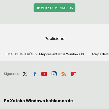
VER
3 COMENTARIOS
TEMAS DE INTERÉS
Mejores antivirus Windows 10
Atajos del 
Síguenos
Twit
Fac
You
Inst
RSS
Flip
ter
ebo
tub
agr
boa
ok
e
am
rd
En Xataka Windows hablamos de...