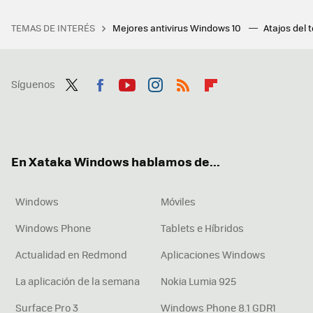
TEMAS DE INTERÉS
Mejores antivirus Windows 10
Atajos del 
Síguenos
Twit
Fac
You
Inst
RSS
Flip
ter
ebo
tub
agr
boa
ok
e
am
rd
En Xataka Windows hablamos de...
Windows
Móviles
Windows Phone
Tablets e Híbridos
Actualidad en Redmond
Aplicaciones Windows
La aplicación de la semana
Nokia Lumia 925
Surface Pro 3
Windows Phone 8.1 GDR1