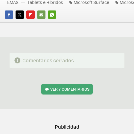
TEMAS
Tablets e Híbridos
Microsoft Surface
Micros
FACEBOOK
TWITTER
FLIPBOARD
E-
WHATSAPP
MAIL
Comentarios cerrados
VER
7 COMENTARIOS