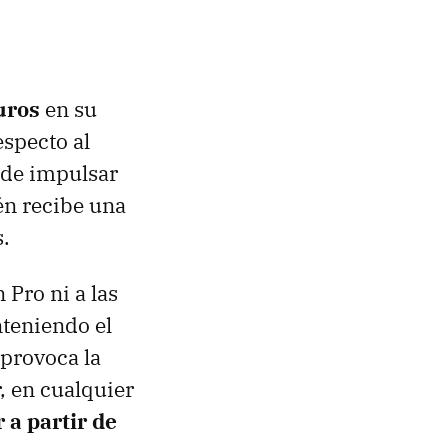
uros
en su
specto al
r de impulsar
én recibe una
s.
 Pro ni a las
nteniendo el
 provoca la
, en cualquier
 a partir de