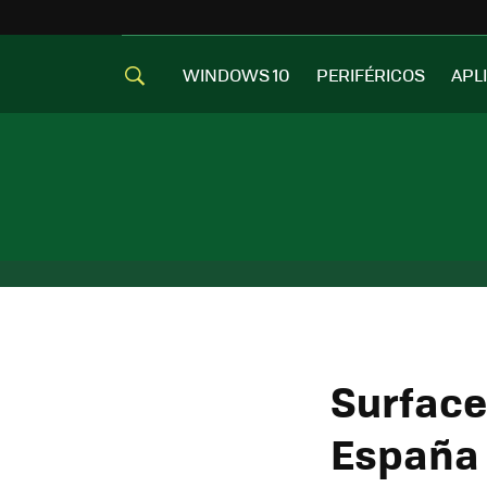
WINDOWS 10
PERIFÉRICOS
APL
Surface
España