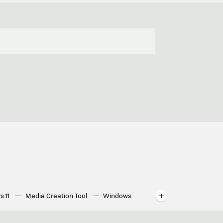
s 11
Media Creation Tool
Windows
indows
WhatsApp para ordenador