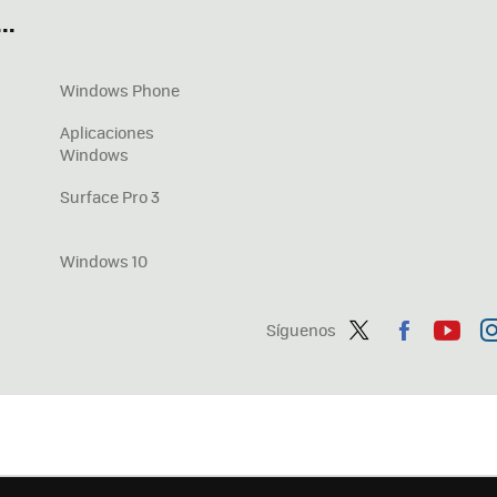
..
Windows Phone
Aplicaciones
Windows
Surface Pro 3
Windows 10
Síguenos
Twit
Fac
You
In
ter
ebo
tub
ag
ok
e
a