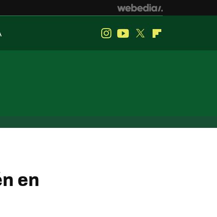
A
Instagram
Youtube
Twitter
Flipboard
én en