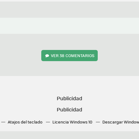
VER
38 COMENTARIOS
Atajos del teclado
Licencia Windows 10
Descargar Window
ué tarjeta gráfica tengo
Fórmulas Excel
DirectX
Fondos W
OneDrive
Nuevos Surface