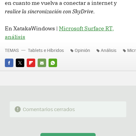
en cuanto me vuelva a conectar a internet y
realice la sincronización con SkyDrive
.
En XatakaWindows |
Microsoft Surface RT,
análisis
TEMAS
Tablets e Híbridos
Opinión
Análisis
Micr
FACEBOOK
TWITTER
FLIPBOARD
E-
WHATSAPP
MAIL
Comentarios cerrados