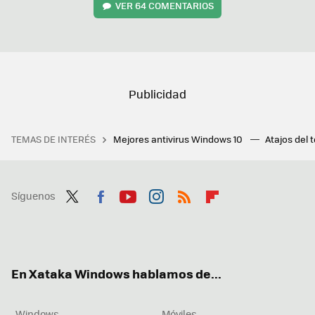
VER
64 COMENTARIOS
TEMAS DE INTERÉS
Mejores antivirus Windows 10
Atajos del 
Síguenos
Twit
Fac
You
Inst
RSS
Flip
ter
ebo
tub
agr
boa
ok
e
am
rd
En Xataka Windows hablamos de...
Windows
Móviles