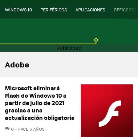
WINDOWS 10
PERIFÉRICOS
APLICACIONES
OFFICE 365
Adobe
Microsoft eliminará
Flash de Windows 10 a
partir de julio de 2021
gracias a una
actualización obligatoria
COMENTARIOS
0
HACE 5 AÑOS