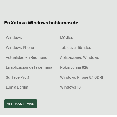
Twit
Fac
You
Inst
RSS
Flip
ter
ebo
tub
agr
boa
ok
e
am
rd
En Xataka Windows hablamos de...
Windows
Móviles
Windows Phone
Tablets e Híbridos
Actualidad en Redmond
Aplicaciones Windows
La aplicación de la semana
Nokia Lumia 925
Surface Pro 3
Windows Phone 8.1 GDR1
Lumia Denim
Windows 10
VER MÁS TEMAS