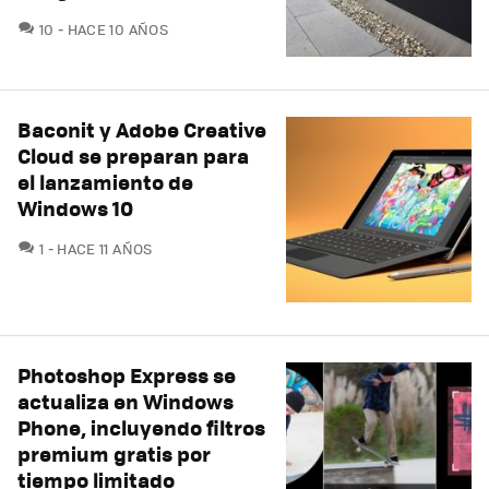
COMENTARIOS
10
HACE 10 AÑOS
Baconit y Adobe Creative
Cloud se preparan para
el lanzamiento de
Windows 10
COMENTARIOS
1
HACE 11 AÑOS
Photoshop Express se
actualiza en Windows
Phone, incluyendo filtros
premium gratis por
tiempo limitado