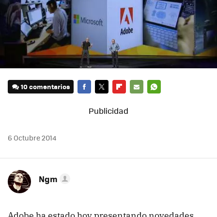
10 comentarios
FACEBOOK
TWITTER
FLIPBOARD
E-
WHATSAPP
MAIL
6 Octubre 2014
Ngm
Adobe ha estado hoy presentando novedades