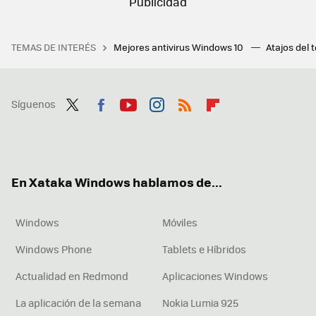
TEMAS DE INTERÉS
Mejores antivirus Windows 10
Atajos del 
Síguenos
Twit
Fac
You
Inst
RSS
Flip
ter
ebo
tub
agr
boa
ok
e
am
rd
En Xataka Windows hablamos de...
Windows
Móviles
Windows Phone
Tablets e Híbridos
Actualidad en Redmond
Aplicaciones Windows
La aplicación de la semana
Nokia Lumia 925