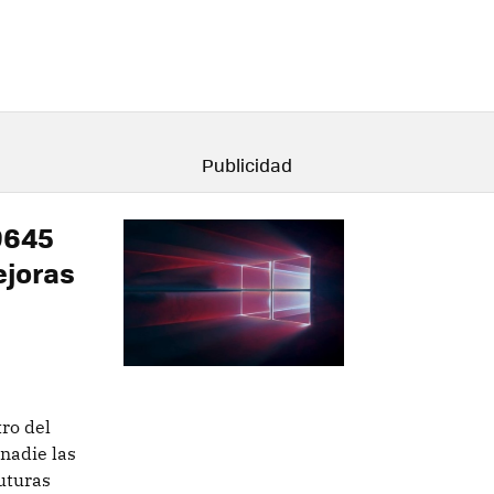
19645
ejoras
ro del
nadie las
uturas