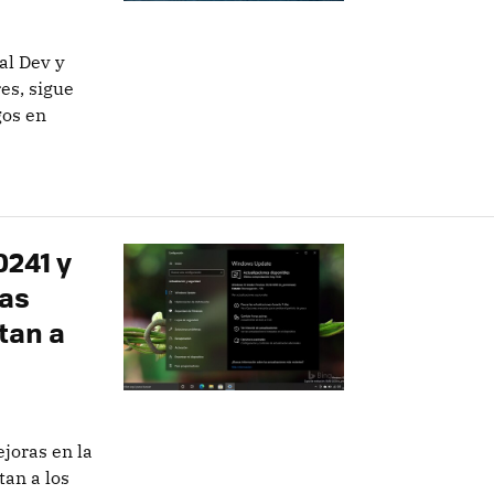
al Dev y
es, sigue
gos en
0241 y
las
tan a
ejoras en la
tan a los