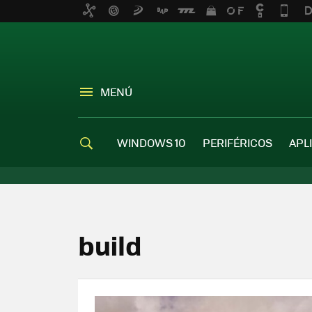
MENÚ
WINDOWS 10
PERIFÉRICOS
APL
build