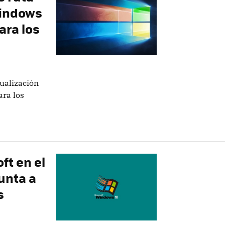
Windows
para los
tualización
ara los
ft en el
unta a
s