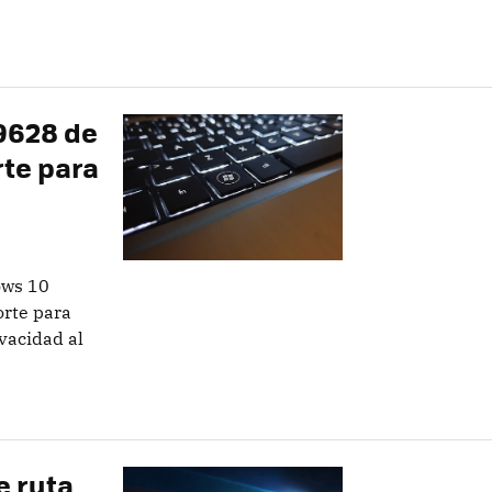
19628 de
rte para
ows 10
orte para
vacidad al
e ruta