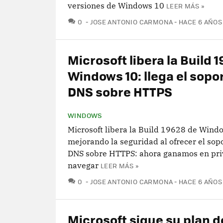
versiones de Windows 10
LEER MÁS »
COMENTARIOS
0
JOSE ANTONIO CARMONA
HACE 6 AÑOS
Microsoft libera la Build 
Windows 10: llega el sopo
DNS sobre HTTPS
WINDOWS
Microsoft libera la Build 19628 de Wind
mejorando la seguridad al ofrecer el sop
DNS sobre HTTPS: ahora ganamos en pri
navegar
LEER MÁS »
COMENTARIOS
0
JOSE ANTONIO CARMONA
HACE 6 AÑOS
Microsoft sigue su plan d