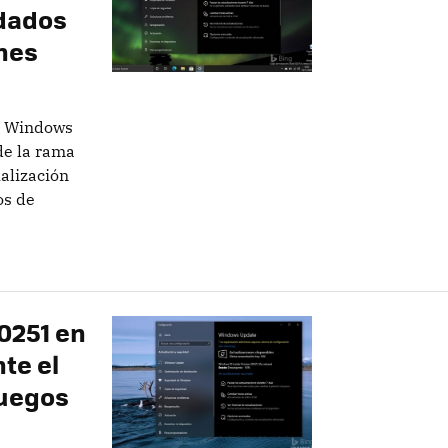
edados
nes
e Windows
de la rama
ualización
os de
20251 en
te el
juegos