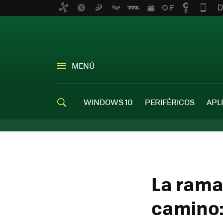
MENÚ
WINDOWS 10
PERIFÉRICOS
APL
La rama
camino: 