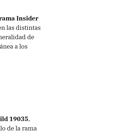
grama Insider
n las distintas
neralidad de
ánea a los
uild 19035
,
lo de la rama