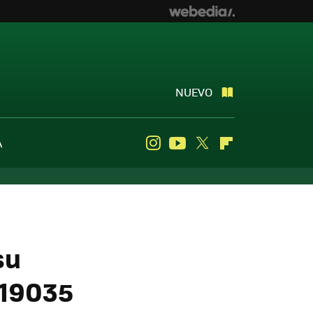
NUEVO
A
Instagram
Youtube
Twitter
Flipboard
su
 19035