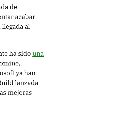
ada de
entar acabar
 llegada al
te ha sido
una
nomine,
osoft ya han
uild lanzada
las mejoras