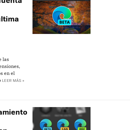
última
e las
ensiones,
s en el
o
LEER MÁS »
zamiento