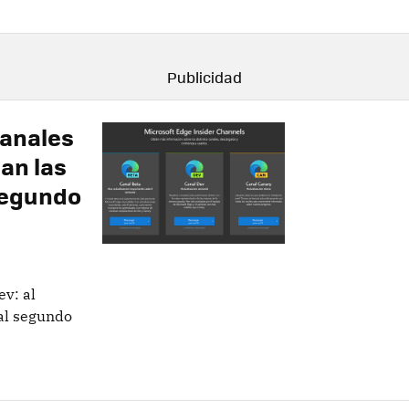
canales
gan las
 segundo
ev: al
 al segundo