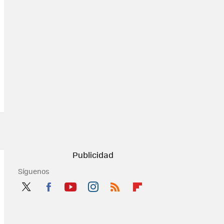
Síguenos
Twit
Fac
You
Inst
RSS
Flip
ter
ebo
tub
agr
boa