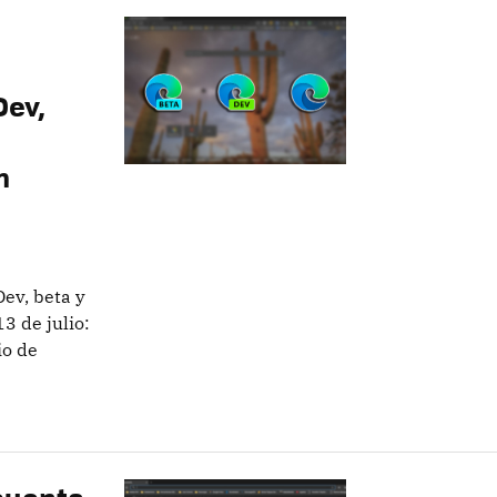
Dev,
m
Dev, beta y
3 de julio:
io de
 cuenta