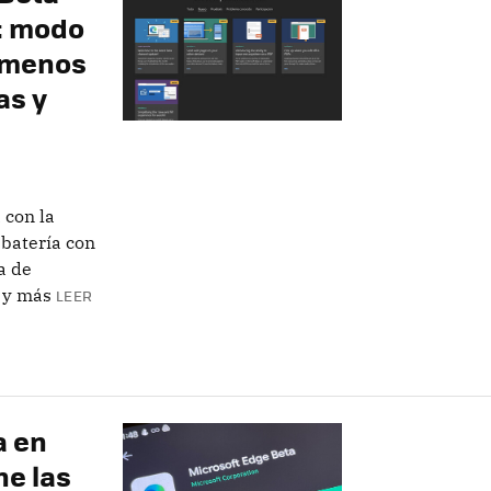
9: modo
r menos
as y
 con la
batería con
a de
 y más
LEER
a en
ne las