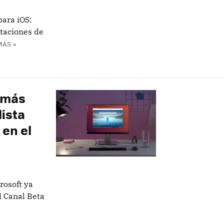
para iOS:
staciones de
MÁS »
 más
lista
 en el
rosoft ya
l Canal Beta