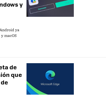
indows y
 Android ya
s y macOS
eta de
sión que
 de