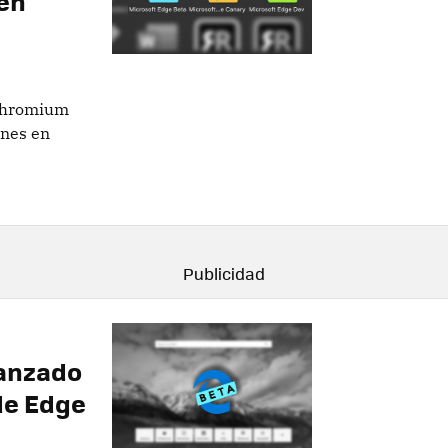
en
 Chromium
ones en
lanzado
de Edge