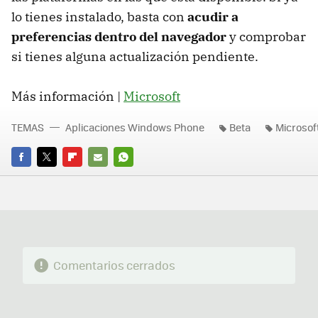
lo tienes instalado, basta con
acudir a
preferencias dentro del navegador
y comprobar
si tienes alguna actualización pendiente.
Más información |
Microsoft
TEMAS
Aplicaciones Windows Phone
Beta
Microsof
FACEBOOK
TWITTER
FLIPBOARD
E-
WHATSAPP
MAIL
Comentarios cerrados