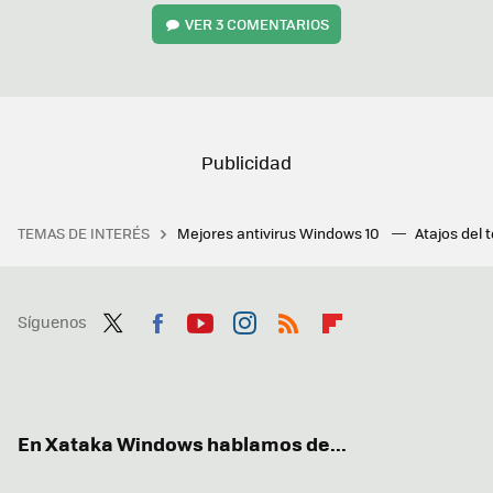
VER
3 COMENTARIOS
TEMAS DE INTERÉS
Mejores antivirus Windows 10
Atajos del 
Síguenos
Twit
Fac
You
Inst
RSS
Flip
ter
ebo
tub
agr
boa
ok
e
am
rd
En Xataka Windows hablamos de...