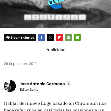
3 comentarios
FACEBOOK
TWITTER
FLIPBOARD
E-
WHATSAPP
MAIL
26 Septiembre 2019
Jose Antonio Carmona
Editor Senior
Hablar del nuevo Edge basado en Chromium nos
hace referirnos en casi todas las ocasiones a las