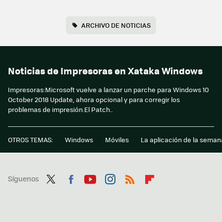
ARCHIVO DE NOTICIAS
Noticias de Impresoras en Xataka Windows
Impresoras:Microsoft vuelve a lanzar un parche para Windows 10
October 2018 Update, ahora opcional y para corregir los
problemas de impresión.El Patch..
OTROS TEMAS:
Windows
Móviles
La aplicación de la seman
Síguenos
Twit
Fac
You
Inst
RSS
Flip
ter
ebo
tub
agr
boa