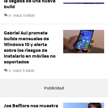
la llegada de una nueva
build
COMENTARIOS
0
HACE 11 AÑOS
Gabriel Aul promete
builds mensuales de
Windows 10 y alerta
sobre los riesgos de
instalarlo en móviles no
soportados
COMENTARIOS
3
HACE 11 AÑOS
Joe Belfiore nos muestra