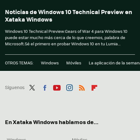
Noticias de Windows 10 Technical Preview en
Xataka Windows
Windows 10 Technical Preview:Gears of War 4 para Windows 10
puede estar mucho más cerca de lo que creemos, palabra de
Microsoft.Sé el primero en probar Windows 10 en tu Lumia...
OTROS TEMAS:
Windows
Móviles
La aplicación de la seman
Síguenos
Twit
Fac
You
Inst
RSS
Flip
ter
ebo
tub
agr
boa
ok
e
am
rd
En Xataka Windows hablamos de...
Windows
Móviles