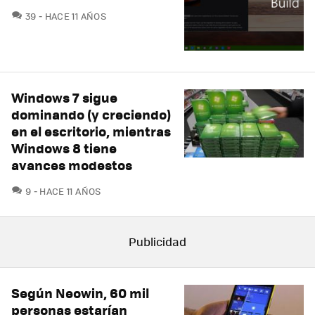
COMENTARIOS
39
HACE 11 AÑOS
Windows 7 sigue
dominando (y creciendo)
en el escritorio, mientras
Windows 8 tiene
avances modestos
COMENTARIOS
9
HACE 11 AÑOS
Según Neowin, 60 mil
personas estarían