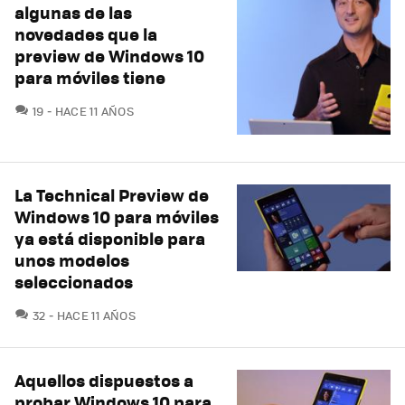
algunas de las
novedades que la
preview de Windows 10
para móviles tiene
COMENTARIOS
19
HACE 11 AÑOS
La Technical Preview de
Windows 10 para móviles
ya está disponible para
unos modelos
seleccionados
COMENTARIOS
32
HACE 11 AÑOS
Aquellos dispuestos a
probar Windows 10 para