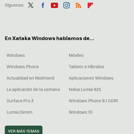
Síguenos
Twit
Fac
You
Inst
RSS
Flip
ter
ebo
tub
agr
boa
ok
e
am
rd
En Xataka Windows hablamos de...
Windows
Móviles
Windows Phone
Tablets e Híbridos
Actualidad en Redmond
Aplicaciones Windows
La aplicación de la semana
Nokia Lumia 925
Surface Pro 3
Windows Phone 8.1 GDR1
Lumia Denim
Windows 10
VER MÁS TEMAS