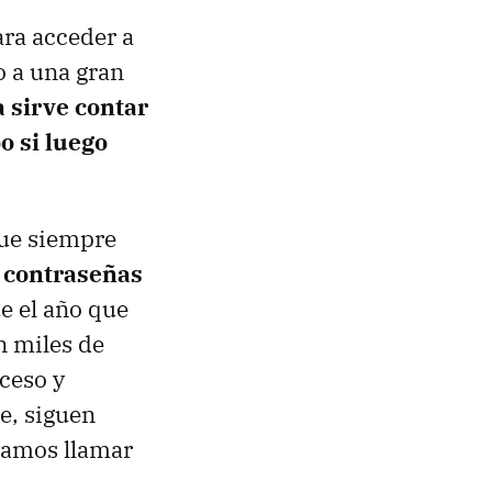
ara acceder a
o a una gran
 sirve contar
o si luego
que siempre
s contraseñas
e el año que
n miles de
cceso y
e, siguen
íamos llamar