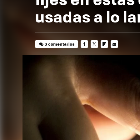
usadas a lo la
3 comentarios
FACEBOOK
TWITTER
FLIPBOARD
E-
MAIL