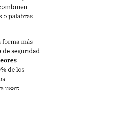
e combinen
as o palabras
la forma más
a de seguridad
peores
0% de los
os
a usar: