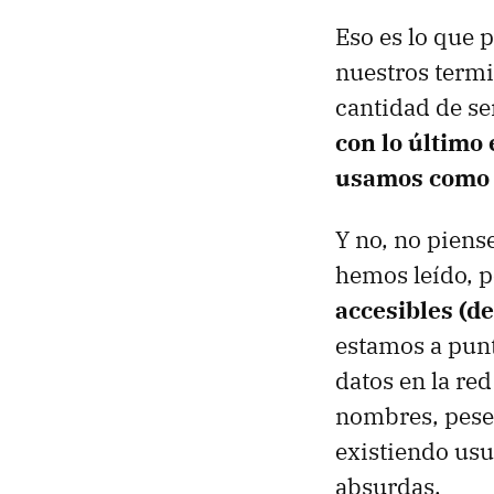
Eso es lo que 
nuestros termi
cantidad de se
con lo último
usamos como 
Y no, no piens
hemos leído, 
accesibles (d
estamos a punt
datos en la re
nombres, pese 
existiendo us
absurdas.