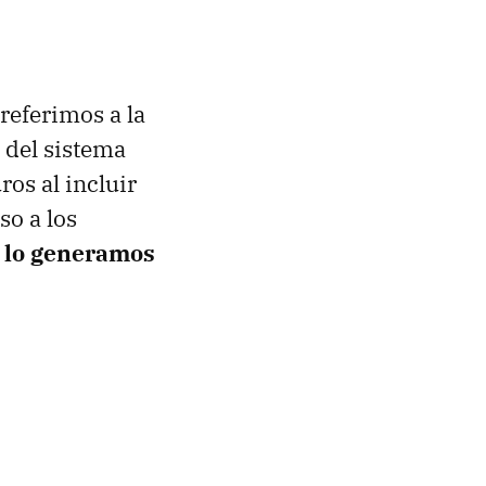
referimos a la
 del sistema
os al incluir
o a los
d lo generamos