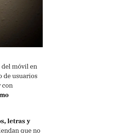
 del móvil en
o de usuarios
r con
omo
, letras y
miendan que no