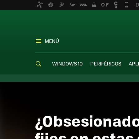
MENÚ
WINDOWS 10
PERIFÉRICOS
APL
¿Obsesionado 
fijes en esta