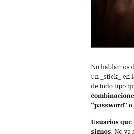
No hablamos de
un _stick_ en 
de todo tipo q
combinacione
“password” o
Usuarios que 
signos
. No ya