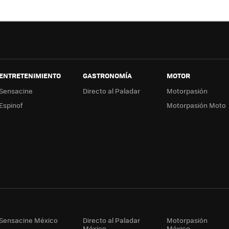
ok
e
a
ENTRETENIMIENTO
GASTRONOMÍA
MOTOR
Sensacine
Directo al Paladar
Motorpasión
Espinof
Motorpasión Moto
Sensacine México
Directo al Paladar
Motorpasión
México
México