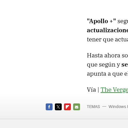
"Apollo +"
segú
actualizacion
tener que actu
Hasta ahora so
que según y
se
apunta a que el
Vía |
The Verg
TEMAS
Windows 
FACEBOOK
TWITTER
FLIPBOARD
E-
MAIL