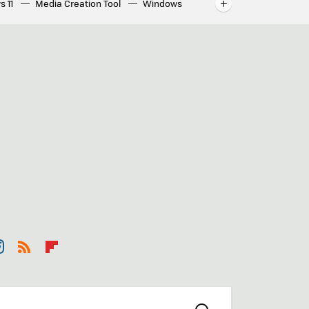
s 11
Media Creation Tool
Windows
indows
WhatsApp para ordenador
st
RSS
Flip
r
boa