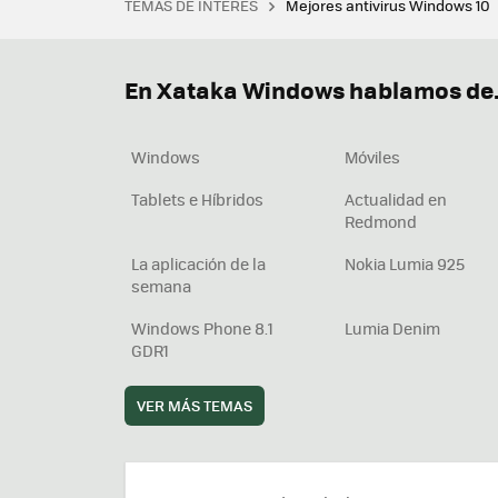
TEMAS DE INTERÉS
Mejores antivirus Windows 10
Terminal
Office 2021
Q
Descargar iTunes
Precio 
En Xataka Windows hablamos de.
Windows
Móviles
Tablets e Híbridos
Actualidad en
Redmond
La aplicación de la
Nokia Lumia 925
semana
Windows Phone 8.1
Lumia Denim
GDR1
VER MÁS TEMAS