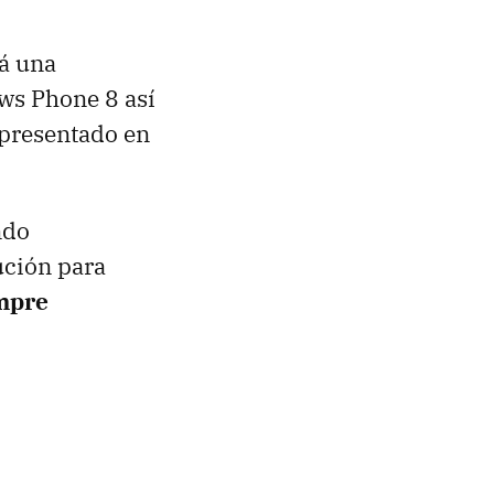
á una
ows Phone 8 así
 presentado en
ndo
ución para
empre