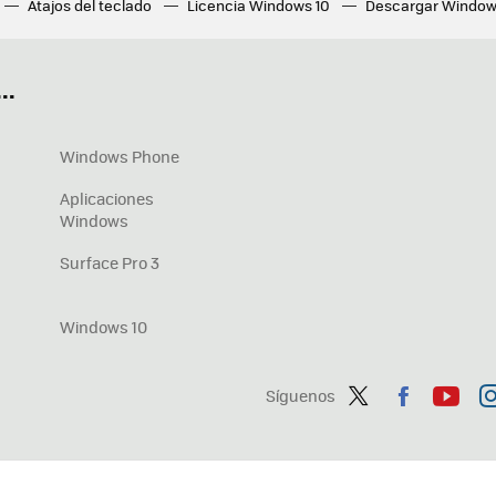
Atajos del teclado
Licencia Windows 10
Descargar Window
ué tarjeta gráfica tengo
Fórmulas Excel
DirectX
Fondos W
OneDrive
Nuevos Surface
..
Windows Phone
Aplicaciones
Windows
Surface Pro 3
Windows 10
Síguenos
Twit
Fac
You
In
ter
ebo
tub
ag