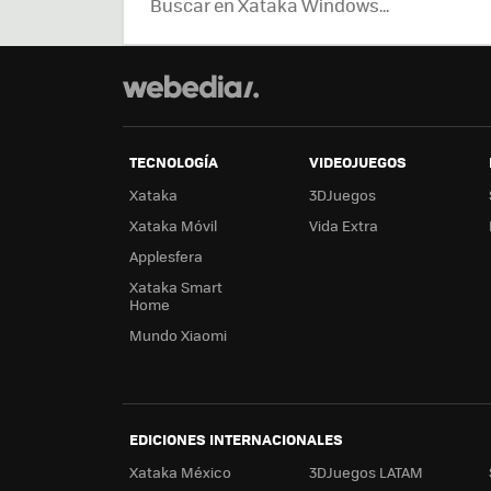
TECNOLOGÍA
VIDEOJUEGOS
Xataka
3DJuegos
Xataka Móvil
Vida Extra
Applesfera
Xataka Smart
Home
Mundo Xiaomi
EDICIONES INTERNACIONALES
Xataka México
3DJuegos LATAM