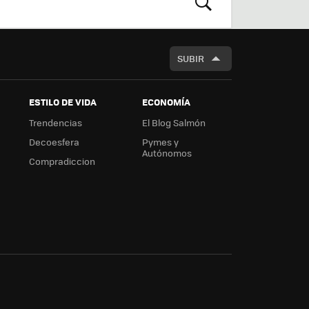
m
rd
BUSCAR
SUBIR
ESTILO DE VIDA
ECONOMÍA
Trendencias
El Blog Salmón
Decoesfera
Pymes y
Autónomos
Compradiccion