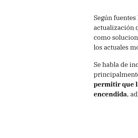
Según fuentes
actualización 
como solucione
los actuales mó
Se habla de in
principalmente
permitir que 
encendida
, a