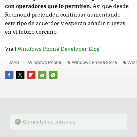
con operadores que lo permiten
. Así que desde
Redmond pretenden continuar aumentando
este tipo de acuerdos y esperan añadir nuevos
en el futuro cercano.
Vía |
Windows Phone Developer Blog
TEMAS
Windows Phone
Windows Phone Store
Wind
FACEBOOK
TWITTER
FLIPBOARD
E-
WHATSAPP
MAIL
Comentarios cerrados