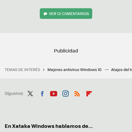
VER
12 COMENTARIOS
TEMAS DE INTERÉS
Mejores antivirus Windows 10
Atajos del 
Síguenos
Twit
Fac
You
Inst
RSS
Flip
ter
ebo
tub
agr
boa
ok
e
am
rd
En Xataka Windows hablamos de...