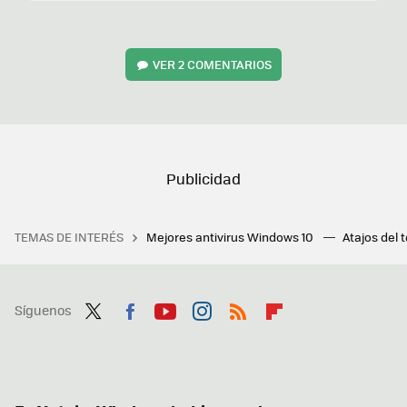
VER
2 COMENTARIOS
TEMAS DE INTERÉS
Mejores antivirus Windows 10
Atajos del 
Síguenos
Twit
Fac
You
Inst
RSS
Flip
ter
ebo
tub
agr
boa
ok
e
am
rd