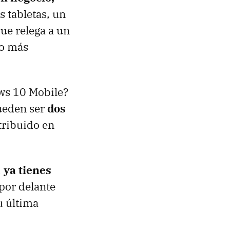
s tabletas, un
ue relega a un
ho más
ws 10 Mobile?
pueden ser
dos
tribuido en
,
ya tienes
por delante
u última