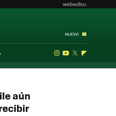
NUEVO
A
Instagram
Youtube
Twitter
Flipboard
ile aún
recibir