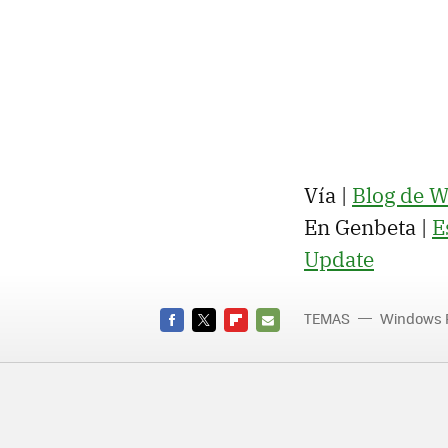
Vía |
Blog de 
En Genbeta |
E
Update
TEMAS
Windows 
FACEBOOK
TWITTER
FLIPBOARD
E-
MAIL