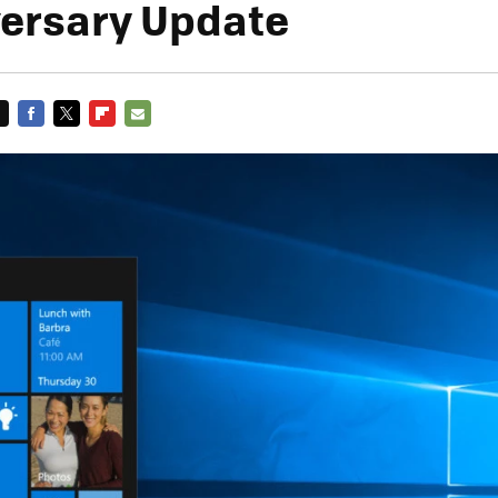
versary Update
FACEBOOK
TWITTER
FLIPBOARD
E-
MAIL