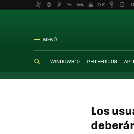
MENÚ
WINDOWS 10
PERIFÉRICOS
APL
Los usu
deberán