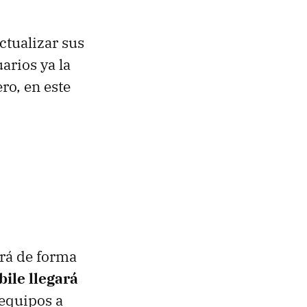
ctualizar sus
arios ya la
o, en este
ará de forma
ile llegará
 equipos a