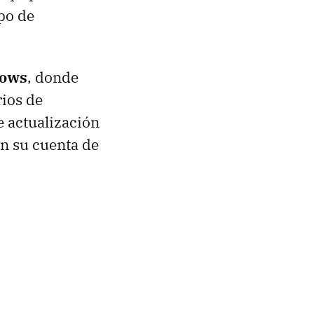
ipo de
dows
, donde
rios de
e actualización
n su cuenta de