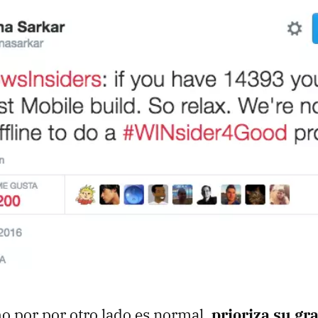
o por por otro lado es normal,
prioriza su gr