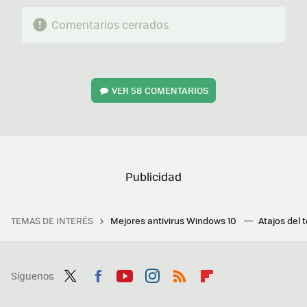
Comentarios cerrados
VER
58 COMENTARIOS
TEMAS DE INTERÉS
Mejores antivirus Windows 10
Atajos del 
Síguenos
Twit
Fac
You
Inst
RSS
Flip