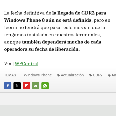
La fecha definitiva de
la llegada de GDR2 para
Windows Phone 8 aún no está definida
, pero en
teoría no tendrá que pasar éste mes sin que la
tengamos instalada en nuestros terminales,
aunque
también dependerá mucho de cada
operadora su fecha de liberación.
Vía |
WPCentral
TEMAS
Windows Phone
Actualización
GDR2
A
FACEBOOK
TWITTER
FLIPBOARD
E-
WHATSAPP
MAIL