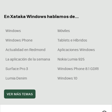
ter
ebo
tub
agr
boa
ok
e
am
rd
En Xataka Windows hablamos de...
Windows
Móviles
Windows Phone
Tablets e Híbridos
Actualidad en Redmond
Aplicaciones Windows
La aplicación de la semana
Nokia Lumia 925
Surface Pro 3
Windows Phone 8.1 GDR1
Lumia Denim
Windows 10
VER MÁS TEMAS