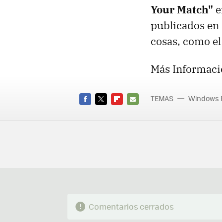
Your Match"
e
publicados en 
cosas, como el
Más Informaci
TEMAS
Windows 
FACEBOOK
TWITTER
FLIPBOARD
E-
MAIL
Comentarios cerrados