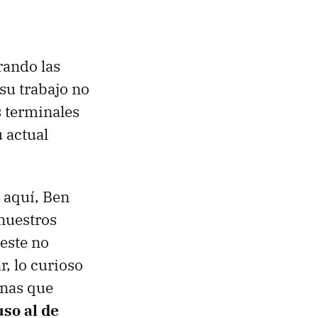
rando las
su trabajo no
s terminales
 actual
 aquí, Ben
 nuestros
este no
, lo curioso
onas que
uso al de