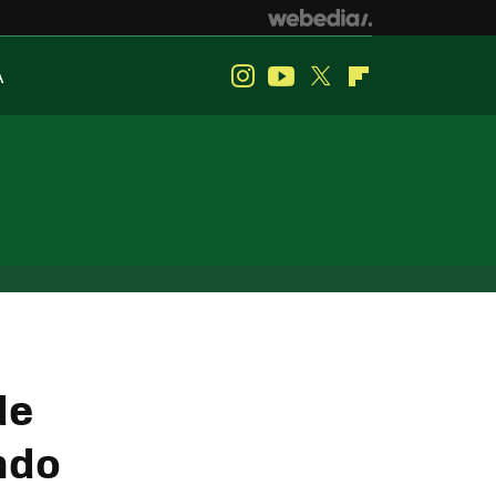
A
Instagram
Youtube
Twitter
Flipboard
de
ndo