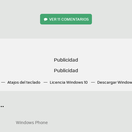
VER
11 COMENTARIOS
Atajos del teclado
Licencia Windows 10
Descargar Window
ué tarjeta gráfica tengo
Fórmulas Excel
DirectX
Fondos W
OneDrive
Nuevos Surface
..
Windows Phone