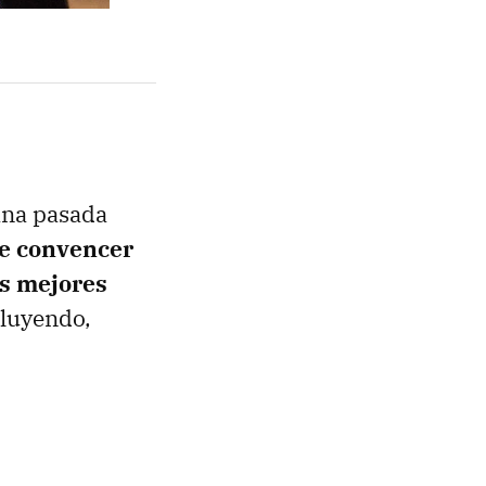
ana pasada
de convencer
os mejores
cluyendo,