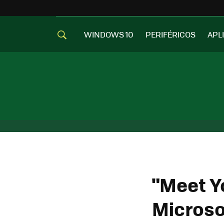
WINDOWS 10
PERIFÉRICOS
APL
"Meet Y
Microso