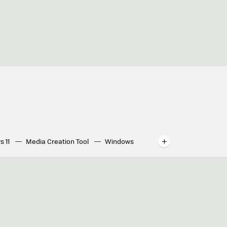
s 11
Media Creation Tool
Windows
indows
WhatsApp para ordenador