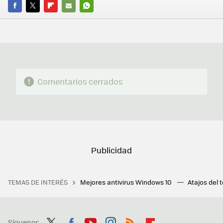
FACEBOOK
TWITTER
FLIPBOARD
E-
WHATSAPP
MAIL
Comentarios cerrados
TEMAS DE INTERÉS
Mejores antivirus Windows 10
Atajos del 
Síguenos