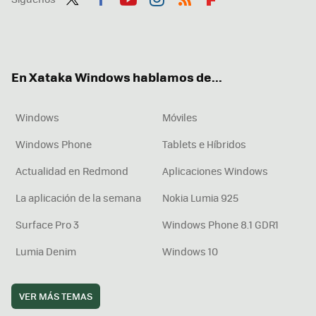
Twit
Fac
You
Inst
RSS
Flip
ter
ebo
tub
agr
boa
ok
e
am
rd
En Xataka Windows hablamos de...
Windows
Móviles
Windows Phone
Tablets e Híbridos
Actualidad en Redmond
Aplicaciones Windows
La aplicación de la semana
Nokia Lumia 925
Surface Pro 3
Windows Phone 8.1 GDR1
Lumia Denim
Windows 10
VER MÁS TEMAS