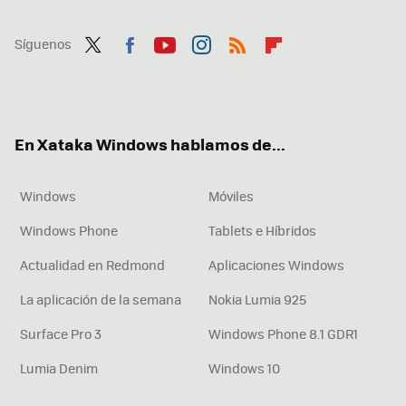
Síguenos
Twit
Fac
You
Inst
RSS
Flip
ter
ebo
tub
agr
boa
ok
e
am
rd
En Xataka Windows hablamos de...
Windows
Móviles
Windows Phone
Tablets e Híbridos
Actualidad en Redmond
Aplicaciones Windows
La aplicación de la semana
Nokia Lumia 925
Surface Pro 3
Windows Phone 8.1 GDR1
Lumia Denim
Windows 10