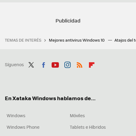
TEMAS DE INTERÉS
Mejores antivirus Windows 10
Atajos del 
Síguenos
Twit
Fac
You
Inst
RSS
Flip
ter
ebo
tub
agr
boa
ok
e
am
rd
En Xataka Windows hablamos de...
Windows
Móviles
Windows Phone
Tablets e Híbridos