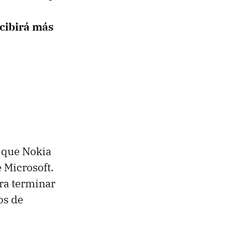
ecibirá más
s que Nokia
 Microsoft.
ra terminar
os de