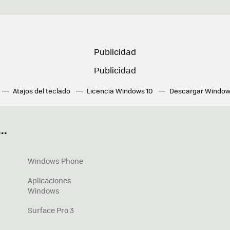
Atajos del teclado
Licencia Windows 10
Descargar Window
ué tarjeta gráfica tengo
Fórmulas Excel
DirectX
Fondos W
OneDrive
Nuevos Surface
..
Windows Phone
Aplicaciones
Windows
Surface Pro 3