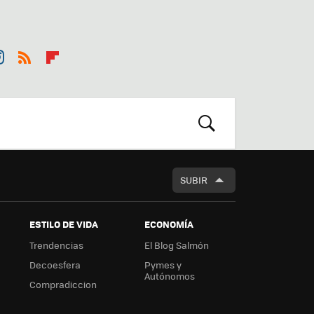
st
RSS
Flip
r
boa
m
rd
BUSCAR
SUBIR
ESTILO DE VIDA
ECONOMÍA
Trendencias
El Blog Salmón
Decoesfera
Pymes y
Autónomos
Compradiccion