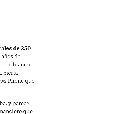
rales de 250
 años de
e en blanco.
r cierta
dows Phone que
ba, y parece
inanciero que