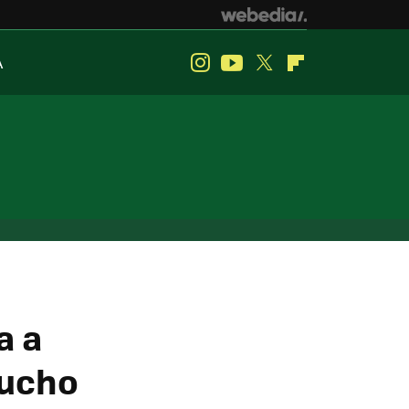
A
Instagram
Youtube
Twitter
Flipboard
a a
mucho