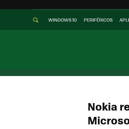
WINDOWS 10
PERIFÉRICOS
APL
Nokia r
Microso