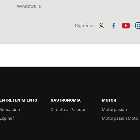
Windows 10
Síguenos
Twit
Fac
You
In
ter
ebo
tub
ag
ok
e
a
ENTRETENIMIENTO
GASTRONOMÍA
MOTOR
Sensacine
Directo al Paladar
Motorpasión
Espinof
Motorpasión Moto