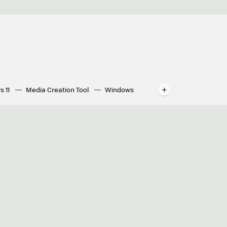
s 11
Media Creation Tool
Windows
indows
WhatsApp para ordenador