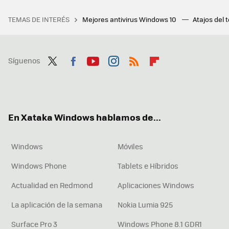
TEMAS DE INTERÉS
Mejores antivirus Windows 10
Atajos del 
Síguenos
Twit
Fac
You
Inst
RSS
Flip
ter
ebo
tub
agr
boa
ok
e
am
rd
En Xataka Windows hablamos de...
Windows
Móviles
Windows Phone
Tablets e Híbridos
Actualidad en Redmond
Aplicaciones Windows
La aplicación de la semana
Nokia Lumia 925
Surface Pro 3
Windows Phone 8.1 GDR1