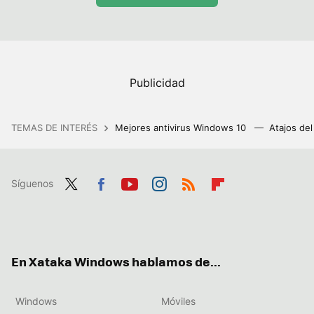
TEMAS DE INTERÉS
Mejores antivirus Windows 10
Atajos de
Síguenos
Twit
Fac
You
Inst
RSS
Flip
ter
ebo
tub
agr
boa
ok
e
am
rd
En Xataka Windows hablamos de...
Windows
Móviles