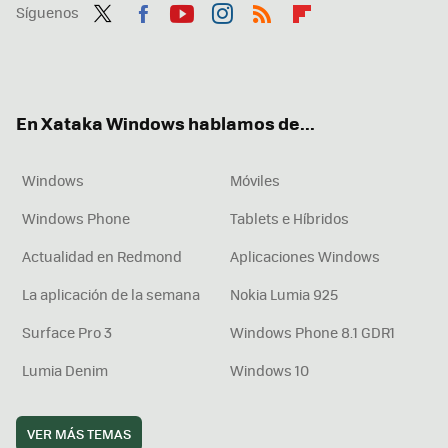
Síguenos
Twit
Fac
You
Inst
RSS
Flip
ter
ebo
tub
agr
boa
ok
e
am
rd
En Xataka Windows hablamos de...
Windows
Móviles
Windows Phone
Tablets e Híbridos
Actualidad en Redmond
Aplicaciones Windows
La aplicación de la semana
Nokia Lumia 925
Surface Pro 3
Windows Phone 8.1 GDR1
Lumia Denim
Windows 10
VER MÁS TEMAS