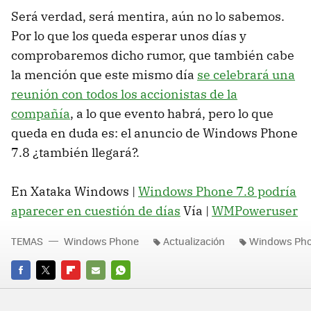
Será verdad, será mentira, aún no lo sabemos.
Por lo que los queda esperar unos días y
comprobaremos dicho rumor, que también cabe
la mención que este mismo día
se celebrará una
reunión con todos los accionistas de la
compañía
, a lo que evento habrá, pero lo que
queda en duda es: el anuncio de Windows Phone
7.8 ¿también llegará?.
En Xataka Windows |
Windows Phone 7.8 podría
aparecer en cuestión de días
Vía |
WMPoweruser
TEMAS
Windows Phone
Actualización
Windows Pho
FACEBOOK
TWITTER
FLIPBOARD
E-
WHATSAPP
MAIL