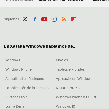
Síguenos
Twit
Fac
You
Inst
RSS
Flip
ter
ebo
tub
agr
boa
ok
e
am
rd
En Xataka Windows hablamos de...
Windows
Móviles
Windows Phone
Tablets e Híbridos
Actualidad en Redmond
Aplicaciones Windows
La aplicación de la semana
Nokia Lumia 925
Surface Pro 3
Windows Phone 8.1 GDR1
Lumia Denim
Windows 10