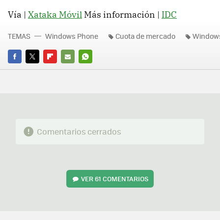
Vía |
Xataka Móvil
Más información |
IDC
TEMAS
Windows Phone
Cuota de mercado
Window
FACEBOOK
TWITTER
FLIPBOARD
E-
WHATSAPP
MAIL
Comentarios cerrados
VER
61 COMENTARIOS