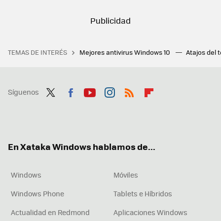
TEMAS DE INTERÉS
Mejores antivirus Windows 10
Atajos del 
Síguenos
Twit
Fac
You
Inst
RSS
Flip
ter
ebo
tub
agr
boa
ok
e
am
rd
En Xataka Windows hablamos de...
Windows
Móviles
Windows Phone
Tablets e Híbridos
Actualidad en Redmond
Aplicaciones Windows