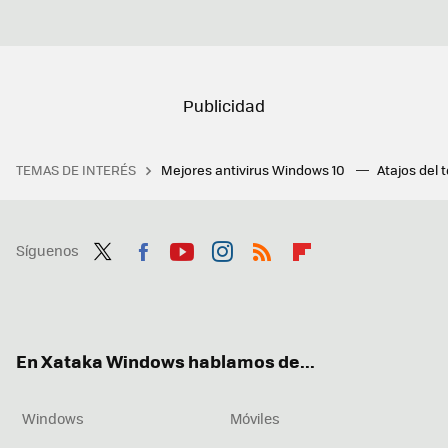
TEMAS DE INTERÉS
Mejores antivirus Windows 10
Atajos del 
Síguenos
Twit
Fac
You
Inst
RSS
Flip
ter
ebo
tub
agr
boa
ok
e
am
rd
En Xataka Windows hablamos de...
Windows
Móviles