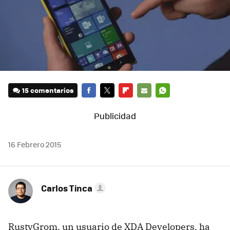
15 comentarios
FACEBOOK
TWITTER
FLIPBOARD
E-
WHATSAPP
MAIL
16 Febrero 2015
Carlos Tinca
RustyGrom, un usuario de XDA Developers, ha