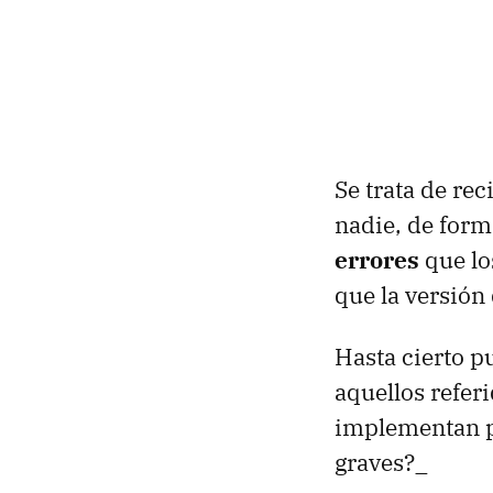
Se trata de re
nadie, de for
errores
que lo
que la versión
Hasta cierto p
aquellos refer
implementan po
graves?_