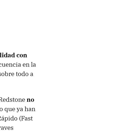
lidad con
cuencia en la
obre todo a
 Redstone
no
 lo que ya han
Rápido (Fast
raves