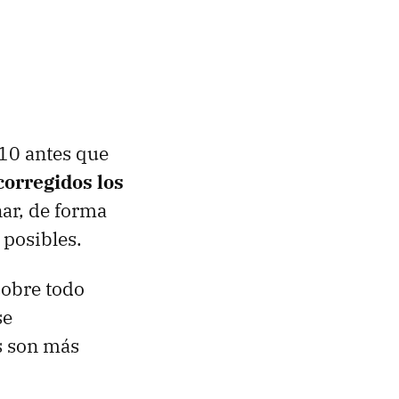
 10 antes que
corregidos los
ar, de forma
 posibles.
sobre todo
se
s son más