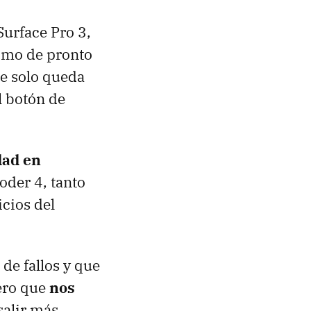
Surface Pro 3,
como de pronto
ue solo queda
l botón de
dad en
der 4, tanto
icios del
de fallos y que
pero que
nos
 salir más