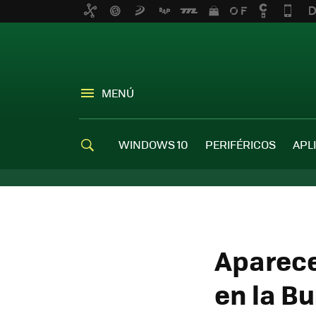
MENÚ
WINDOWS 10
PERIFÉRICOS
APL
Aparece
en la B