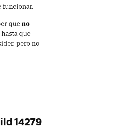
e funcionar.
aber que
no
hasta que
ider, pero no
ild 14279