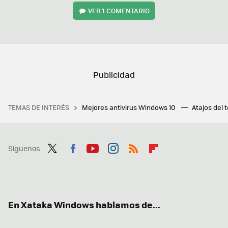
VER
1 COMENTARIO
TEMAS DE INTERÉS
Mejores antivirus Windows 10
Atajos del 
Síguenos
Twit
Fac
You
Inst
RSS
Flip
ter
ebo
tub
agr
boa
ok
e
am
rd
En Xataka Windows hablamos de...