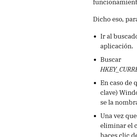
funcionamient
Dicho eso, pa
Ir al buscado
aplicación.
Buscar
HKEY_CURREN
En caso de q
clave) Windo
se la nombr
Una vez que 
eliminar el 
haces clic d