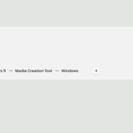
s 11
Media Creation Tool
Windows
indows
WhatsApp para ordenador