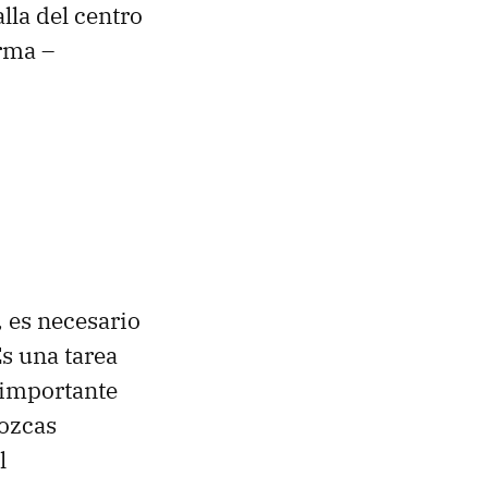
lla del centro
orma –
 es necesario
Es una tarea
s importante
nozcas
l