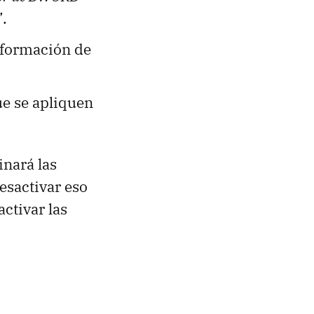
.
Información de
ue se apliquen
inará las
desactivar eso
activar las