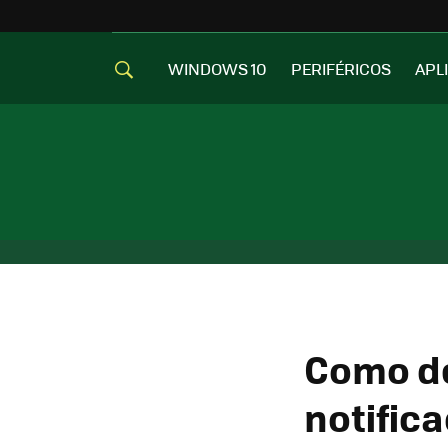
WINDOWS 10
PERIFÉRICOS
APL
Como de
notific