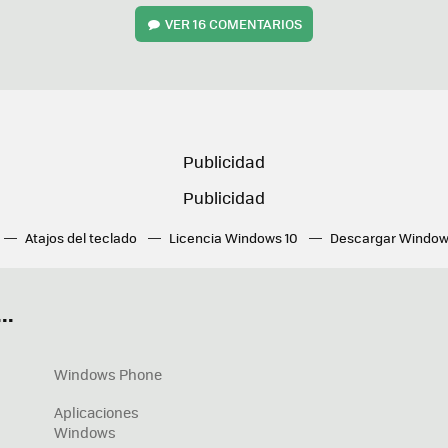
VER
16 COMENTARIOS
Atajos del teclado
Licencia Windows 10
Descargar Window
ué tarjeta gráfica tengo
Fórmulas Excel
DirectX
Fondos W
OneDrive
Nuevos Surface
..
Windows Phone
Aplicaciones
Windows