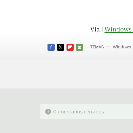
Via |
Windows 
TEMAS
Windows
FACEBOOK
TWITTER
FLIPBOARD
E-
MAIL
Comentarios cerrados