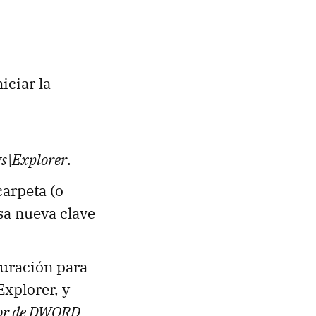
iciar la
\Explorer
.
carpeta (o
esa nueva clave
guración para
Explorer, y
or de DWORD