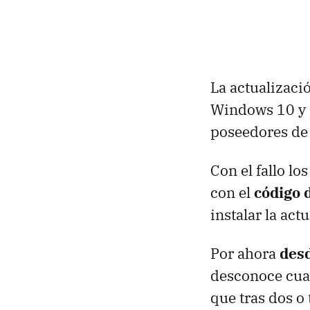
La actualizac
Windows 10 y p
poseedores de 
Con el fallo l
con el
código 
instalar la ac
Por ahora
desd
desconoce cual
que tras dos o 