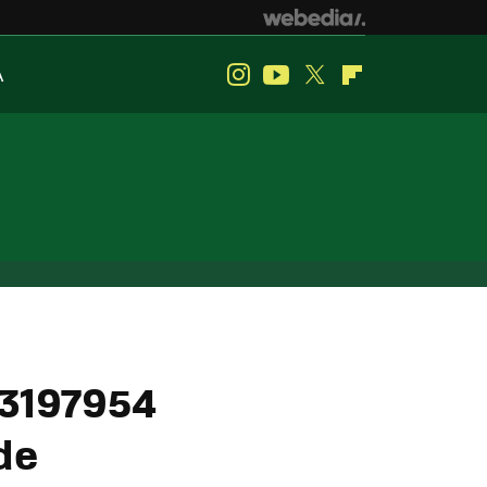
A
Instagram
Youtube
Twitter
Flipboard
B3197954
de