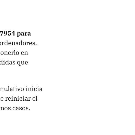
97954 para
 ordenadores.
ponerlo en
edidas que
mulativo inicia
 reiniciar el
nos casos.