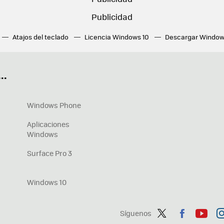
Atajos del teclado
Licencia Windows 10
Descargar Window
ué tarjeta gráfica tengo
Fórmulas Excel
DirectX
Fondos W
OneDrive
Nuevos Surface
..
Windows Phone
Aplicaciones
Windows
Surface Pro 3
Windows 10
Síguenos