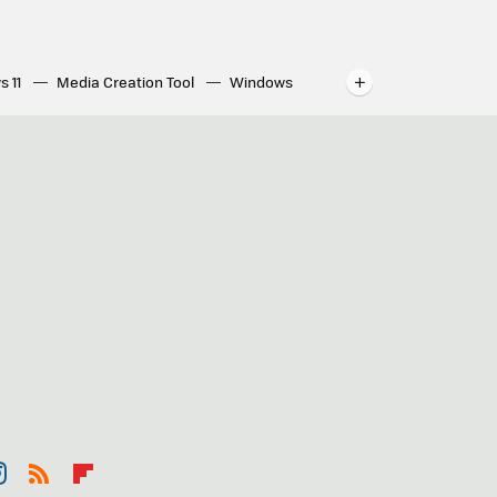
s 11
Media Creation Tool
Windows
indows
WhatsApp para ordenador