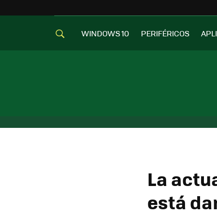
WINDOWS 10
PERIFÉRICOS
APL
La actu
está da