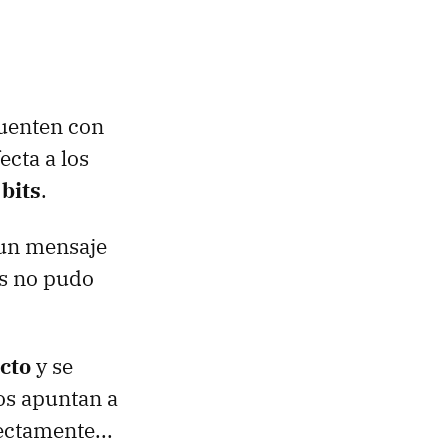
cuenten con
ecta a los
 bits
.
 un mensaje
s no pudo
cto
y se
os apuntan a
rectamente...