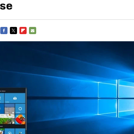
rse
FACEBOOK
TWITTER
FLIPBOARD
E-
MAIL