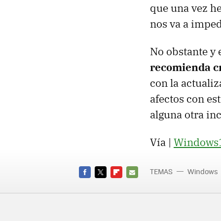
que una vez he
nos va a imped
No obstante y 
recomienda cr
con la actualiz
afectos con es
alguna otra in
Vía |
Windows
TEMAS
Windows
FACEBOOK
TWITTER
FLIPBOARD
E-
MAIL