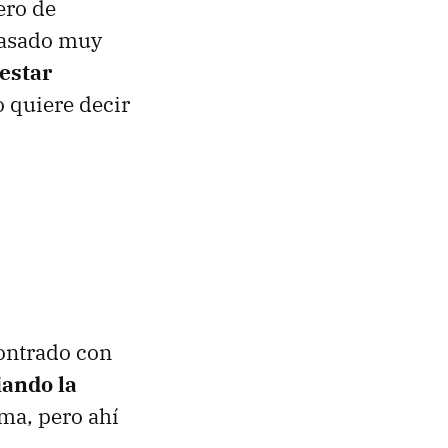
ero de
pasado muy
 estar
o quiere decir
contrado con
iando la
ma, pero ahí