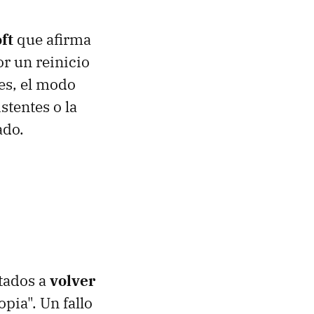
ft
que afirma
r un reinicio
es, el modo
istentes o la
ado.
ctados a
volver
pia". Un fallo