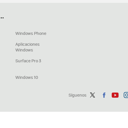
ué tarjeta gráfica tengo
Fórmulas Excel
DirectX
Fondos W
OneDrive
Nuevos Surface
..
Windows Phone
Aplicaciones
Windows
Surface Pro 3
Windows 10
Síguenos
Twit
Fac
You
In
ter
ebo
tub
ag
ok
e
a