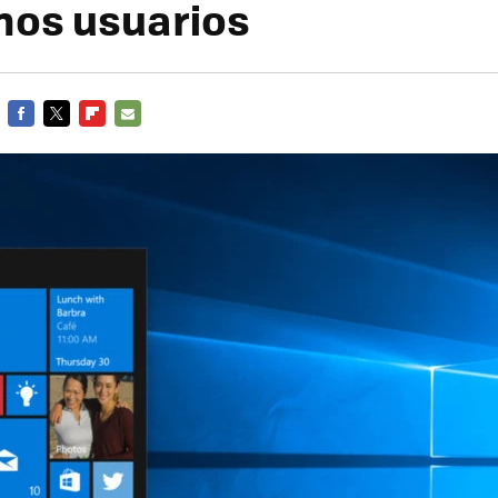
nos usuarios
FACEBOOK
TWITTER
FLIPBOARD
E-
MAIL