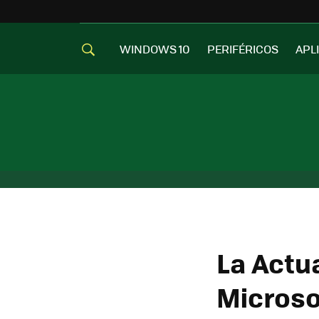
WINDOWS 10
PERIFÉRICOS
APL
La Actu
Microso