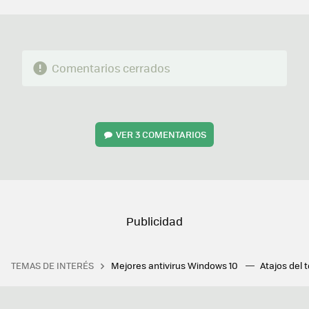
MAIL
Comentarios cerrados
VER
3 COMENTARIOS
TEMAS DE INTERÉS
Mejores antivirus Windows 10
Atajos del 