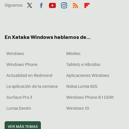
Síguenos
Twit
Fac
You
Inst
RSS
Flip
ter
ebo
tub
agr
boa
ok
e
am
rd
En Xataka Windows hablamos de...
Windows
Móviles
Windows Phone
Tablets e Híbridos
Actualidad en Redmond
Aplicaciones Windows
La aplicación de la semana
Nokia Lumia 925
Surface Pro 3
Windows Phone 8.1 GDR1
Lumia Denim
Windows 10
VER MÁS TEMAS