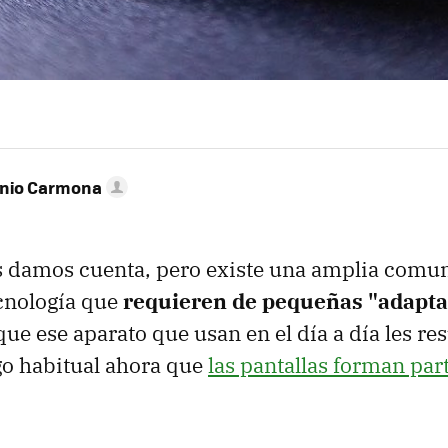
onio Carmona
 damos cuenta, pero existe una amplia comu
cnología que
requieren de pequeñas "adapta
ue ese aparato que usan en el día a día les re
go habitual ahora que
las pantallas forman par