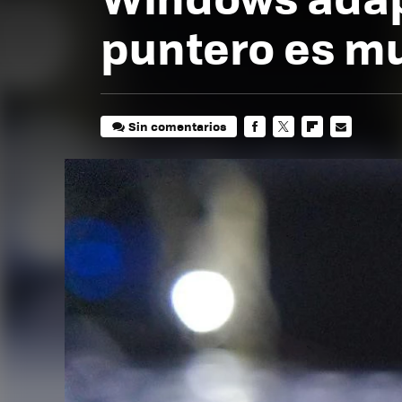
puntero es mu
Sin comentarios
FACEBOOK
TWITTER
FLIPBOARD
E-
MAIL