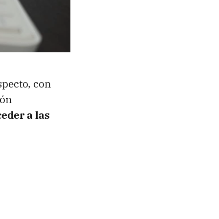
specto, con
tón
ceder a las