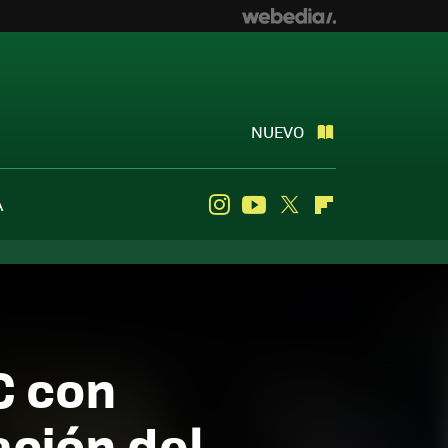
NUEVO
A
Instagram
Youtube
Twitter
Flipboard
C con
ción del