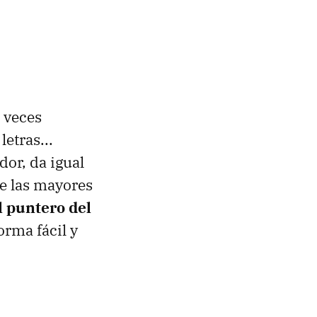
 veces
etras...
or, da igual
e las mayores
l puntero del
orma fácil y