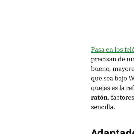
Pasa en los tel
precisan de ma
bueno, mayores
que sea bajo W
quejas es la re
ratón
. factor
sencilla.
Adaptado