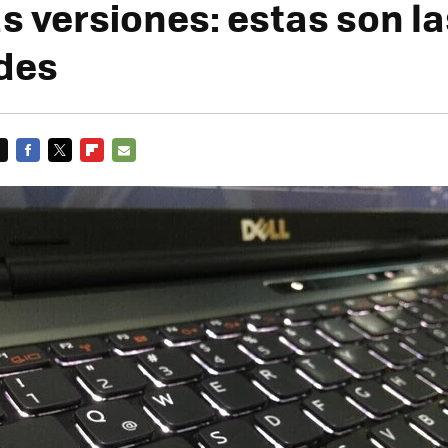
s versiones: estas son l
des
FACEBOOK
TWITTER
FLIPBOARD
E-
MAIL