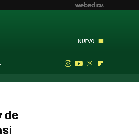
NUEVO
A
Instagram
Youtube
Twitter
Flipboard
y de
asi