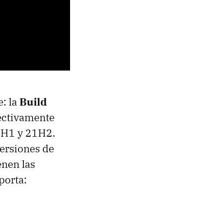
e: la
Build
ctivamente
1H1 y 21H2.
versiones de
nen las
porta: