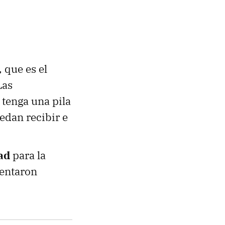
, que es el
Las
 tenga una pila
uedan recibir e
ad
para la
mentaron