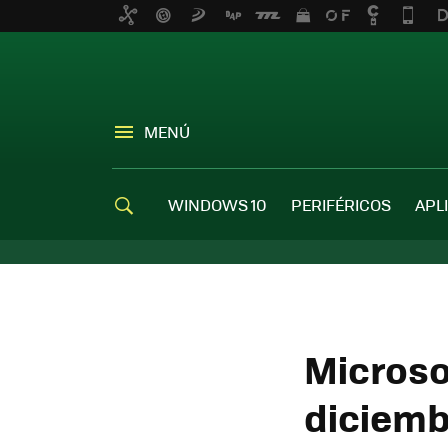
MENÚ
WINDOWS 10
PERIFÉRICOS
APL
Microso
diciemb