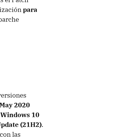
lización
para
 parche
versiones
May 2020
, Windows 10
pdate (21H2)
.
con las