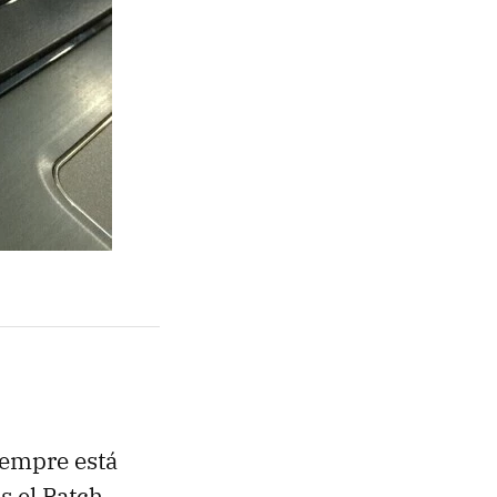
iempre está
s el Patch