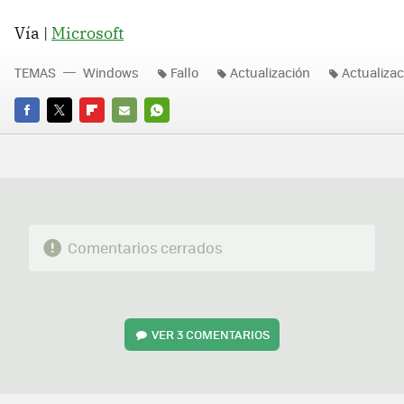
Vía |
Microsoft
TEMAS
Windows
Fallo
Actualización
Actualiza
FACEBOOK
TWITTER
FLIPBOARD
E-
WHATSAPP
MAIL
Comentarios cerrados
VER
3 COMENTARIOS