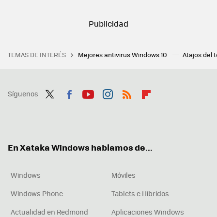
TEMAS DE INTERÉS
Mejores antivirus Windows 10
Atajos del 
Síguenos
Twit
Fac
You
Inst
RSS
Flip
ter
ebo
tub
agr
boa
ok
e
am
rd
En Xataka Windows hablamos de...
Windows
Móviles
Windows Phone
Tablets e Híbridos
Actualidad en Redmond
Aplicaciones Windows