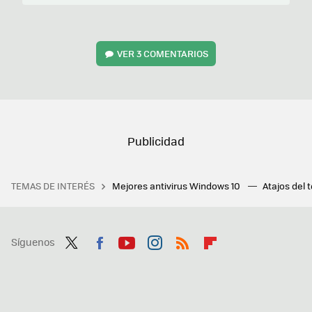
VER
3 COMENTARIOS
TEMAS DE INTERÉS
Mejores antivirus Windows 10
Atajos del 
Síguenos
Twit
Fac
You
Inst
RSS
Flip
ter
ebo
tub
agr
boa
ok
e
am
rd