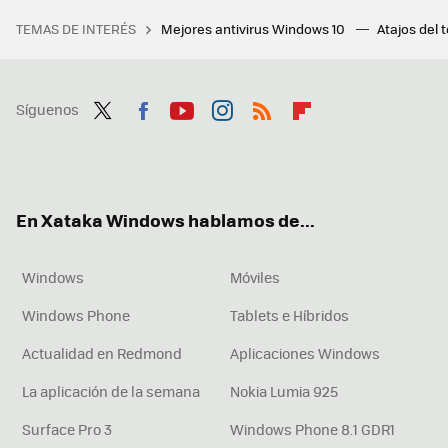
TEMAS DE INTERÉS
Mejores antivirus Windows 10
Atajos del 
Síguenos
Twit
Fac
You
Inst
RSS
Flip
ter
ebo
tub
agr
boa
ok
e
am
rd
En Xataka Windows hablamos de...
Windows
Móviles
Windows Phone
Tablets e Híbridos
Actualidad en Redmond
Aplicaciones Windows
La aplicación de la semana
Nokia Lumia 925
Surface Pro 3
Windows Phone 8.1 GDR1